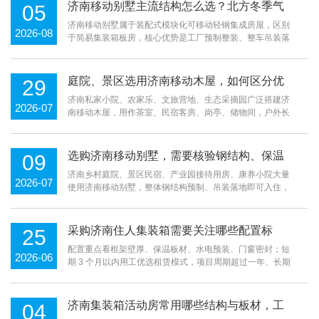
济南移动别墅主流结构怎么选？北方冬季气
05
候如何做保温防冻，落地使用要规避哪些合
济南移动别墅属于装配式模块化可移动轻钢集成房屋，区别
2026-08
于简易集装箱板房，核心优势是工厂预制整装、整车吊装落
规与施工风险？
地、可二次搬迁复用，适配济南近郊农庄、景区民宿、农家
院客房、庭院自住、园区办公、露营基地等多元场···
庭院、景区选用济南移动木屋，如何区分优
29
质防腐木工艺，延长木屋户外使用寿命？
济南私家小院、农家乐、文旅营地、生态采摘园广泛搭建济
2026-07
南移动木屋，用作茶室、民宿客房、岗亭、储物间，户外长
期风吹雨淋、虫蛀霉变是主要损耗难题，采购负责人常会咨
询：庭院、景区选用济南移动木屋，如何区分优质···
选购济南移动别墅，需要核验钢结构、保温
09
防水、精装配套三大核心工艺规避居住隐
济南乡村庭院、景区民宿、产业园接待用房、康养小院大量
2026-07
使用济南移动别墅，整体钢结构预制、吊装落地即可入住，
患？
但市面上小作坊简化钢材、偷减保温层、防水工艺粗糙，入
住后出现冬季阴冷、屋面漏水、钢架锈蚀、电路故···
采购济南住人集装箱需要关注哪些配置标
25
准，长期租住和直接采购分别怎么选择？
配置重点看框架壁厚、保温板材、水电预装、门窗密封；短
2026-06
期 3 个月以内用工优选租赁模式，项目周期超过一年、长期
固定使用直接采购更划算。工地务工宿舍、临时值守用房、
景区临时休息室普遍选用济南住人集装箱，灵···
济南集装箱活动房常用哪些结构与板材，工
04