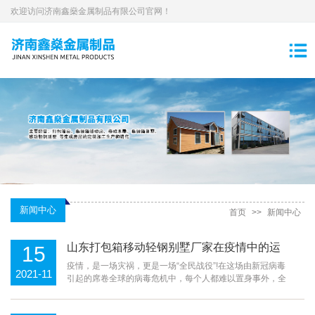
欢迎访问济南鑫燊金属制品有限公司官网！
新闻中心
首页
>>
新闻中心
山东打包箱移动轻钢别墅厂家在疫情中的运
15
用
疫情，是一场灾祸，更是一场“全民战役”!在这场由新冠病毒
2021-11
引起的席卷全球的病毒危机中，每个人都难以置身事外，全
国人民及各行各业都呼应国家号召，积极投身到此次“战
疫”之中，风雨同舟，共克时艰。当时，疫情虽···