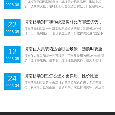
地、园区不同场景如何选型？
主体框架为国标型钢焊接，墙板分岩棉保温板、泡沫夹芯
2026-06
板、玻镁防火板；临时工地宿舍优选岩棉款，厂区临时库房
选加厚泡沫款，易燃易爆厂区配套玻镁防火板材。随着济南
基建工程、园区改造、临时项目持续增多，济南集装···
济南移动别墅和传统建房相比有哪些优势，
22
定制时要注意哪些细节？
济南移动别墅是一种新型装配式轻钢房屋，采用模块化设
2026-05
计、工厂预制生产、现场快速组装，打破传统房屋 “固定不
动、工期长、成本高” 的局限，成为农村自建房、景区民
宿、养老住房、商业办公的新选择。很多人误以为···
济南住人集装箱适合哪些场景，选购时要重
12
点关注哪些性能？
济南住人集装箱是一种可移动、可重复使用的模块化临时建
2026-05
筑，凭借搭建快、成本低、灵活性强的优势，成为工地临
建、临时办公、民宿住宿、应急安置的热门选择。但市场上
产品质量差异大，不少低价箱体存在保温差、易漏水···
济南移动别墅怎么选才更实用、性价比更
24
高？
济南移动别墅是近年来流行的新型装配式住房，多用于民
2026-04
宿、农家乐、庭院茶室、值班岗亭、家庭休闲房等，外观美
观、内部舒适、可整体移动，深受市场喜爱。很多客户在选
择济南移动别墅时，容易只看重外观造型，忽略结构···