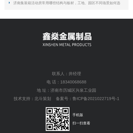
怎么选择？
济南集装箱活动房常用哪些结构与板材，工地、园区不同场景如何选
型？
联系人：井经理
电 话：18340068688
地 址：济南市历城区兴泉工业园
技术支持：
北斗策划
备案号：
鲁ICP备2021022719号-1
手机版
扫一扫查看