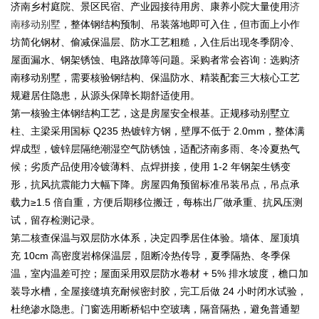
济南乡村庭院、景区民宿、产业园接待用房、康养小院大量使用
济
南移动别墅
，整体钢结构预制、吊装落地即可入住，但市面上小作
坊简化钢材、偷减保温层、防水工艺粗糙，入住后出现冬季阴冷、
屋面漏水、钢架锈蚀、电路故障等问题。采购者常会咨询：选购济
南移动别墅，需要核验钢结构、保温防水、精装配套三大核心工艺
规避居住隐患，从源头保障长期舒适使用。
第一核验主体钢结构工艺，这是房屋安全根基。正规移动别墅立
柱、主梁采用国标 Q235 热镀锌方钢，壁厚不低于 2.0mm，整体满
焊成型，镀锌层隔绝潮湿空气防锈蚀，适配济南多雨、冬冷夏热气
候；劣质产品使用冷镀薄料、点焊拼接，使用 1-2 年钢架生锈变
形，抗风抗震能力大幅下降。房屋四角预留标准吊装吊点，吊点承
载力≥1.5 倍自重，方便后期移位搬迁，每栋出厂做承重、抗风压测
试，留存检测记录。
第二核查保温与双层防水体系，决定四季居住体验。墙体、屋顶填
充 10cm 高密度岩棉保温层，阻断冷热传导，夏季隔热、冬季保
温，室内温差可控；屋面采用双层防水卷材 + 5% 排水坡度，檐口加
装导水槽，全屋接缝填充耐候密封胶，完工后做 24 小时闭水试验，
杜绝渗水隐患。门窗选用断桥铝中空玻璃，隔音隔热，避免普通塑