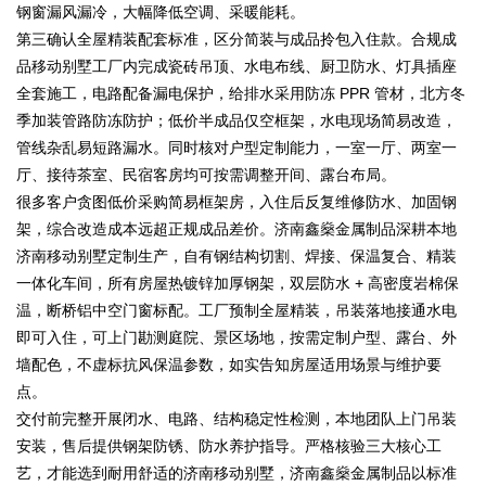
钢窗漏风漏冷，大幅降低空调、采暖能耗。
第三确认全屋精装配套标准，区分简装与成品拎包入住款。合规成
品移动别墅工厂内完成瓷砖吊顶、水电布线、厨卫防水、灯具插座
全套施工，电路配备漏电保护，给排水采用防冻 PPR 管材，北方冬
季加装管路防冻防护；低价半成品仅空框架，水电现场简易改造，
管线杂乱易短路漏水。同时核对户型定制能力，一室一厅、两室一
厅、接待茶室、民宿客房均可按需调整开间、露台布局。
很多客户贪图低价采购简易框架房，入住后反复维修防水、加固钢
架，综合改造成本远超正规成品差价。济南鑫燊金属制品深耕本地
济南移动别墅定制生产，自有钢结构切割、焊接、保温复合、精装
一体化车间，所有房屋热镀锌加厚钢架，双层防水 + 高密度岩棉保
温，断桥铝中空门窗标配。工厂预制全屋精装，吊装落地接通水电
即可入住，可上门勘测庭院、景区场地，按需定制户型、露台、外
墙配色，不虚标抗风保温参数，如实告知房屋适用场景与维护要
点。
交付前完整开展闭水、电路、结构稳定性检测，本地团队上门吊装
安装，售后提供钢架防锈、防水养护指导。严格核验三大核心工
艺，才能选到耐用舒适的济南移动别墅，济南鑫燊金属制品以标准