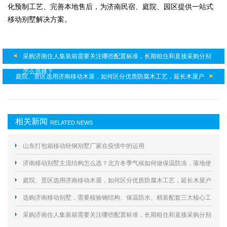
化预制工艺、完善本地售后，为济南民宿、庭院、园区提供一站式
移动别墅解决方案。
采购济南住人集装箱需要关注哪些配置标准，长期租住和直接采购分别
怎么选择？
庭院、景区选用济南移动木屋，如何区分优质防腐木工艺，延长木屋户
外使用寿命？
相关新闻
RELATED NEWS
山东打包箱移动轻钢别墅厂家在疫情中的运用
济南移动别墅主流结构怎么选？北方冬季气候如何做保温防冻，落地使
用要规避哪些合规与施工风险？
庭院、景区选用济南移动木屋，如何区分优质防腐木工艺，延长木屋户
外使用寿命？
选购济南移动别墅，需要核验钢结构、保温防水、精装配套三大核心工
艺规避居住隐患？
采购济南住人集装箱需要关注哪些配置标准，长期租住和直接采购分别