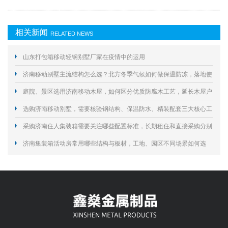
相关新闻
RELATED NEWS
山东打包箱移动轻钢别墅厂家在疫情中的运用
济南移动别墅主流结构怎么选？北方冬季气候如何做保温防冻，落地使
用要规避哪些合规与施工风险？
庭院、景区选用济南移动木屋，如何区分优质防腐木工艺，延长木屋户
外使用寿命？
选购济南移动别墅，需要核验钢结构、保温防水、精装配套三大核心工
艺规避居住隐患？
采购济南住人集装箱需要关注哪些配置标准，长期租住和直接采购分别
怎么选择？
济南集装箱活动房常用哪些结构与板材，工地、园区不同场景如何选
型？