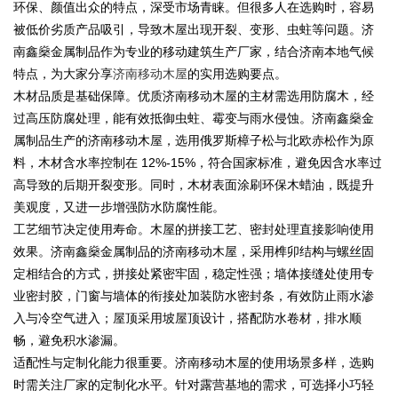
环保、颜值出众的特点，深受市场青睐。但很多人在选购时，容易
被低价劣质产品吸引，导致木屋出现开裂、变形、虫蛀等问题。济
南鑫燊金属制品作为专业的移动建筑生产厂家，结合济南本地气候
特点，为大家分享
济南移动木屋
的实用选购要点。
木材品质是基础保障。优质济南移动木屋的主材需选用防腐木，经
过高压防腐处理，能有效抵御虫蛀、霉变与雨水侵蚀。济南鑫燊金
属制品生产的济南移动木屋，选用俄罗斯樟子松与北欧赤松作为原
料，木材含水率控制在 12%-15%，符合国家标准，避免因含水率过
高导致的后期开裂变形。同时，木材表面涂刷环保木蜡油，既提升
美观度，又进一步增强防水防腐性能。
工艺细节决定使用寿命。木屋的拼接工艺、密封处理直接影响使用
效果。济南鑫燊金属制品的济南移动木屋，采用榫卯结构与螺丝固
定相结合的方式，拼接处紧密牢固，稳定性强；墙体接缝处使用专
业密封胶，门窗与墙体的衔接处加装防水密封条，有效防止雨水渗
入与冷空气进入；屋顶采用坡屋顶设计，搭配防水卷材，排水顺
畅，避免积水渗漏。
适配性与定制化能力很重要。济南移动木屋的使用场景多样，选购
时需关注厂家的定制化水平。针对露营基地的需求，可选择小巧轻