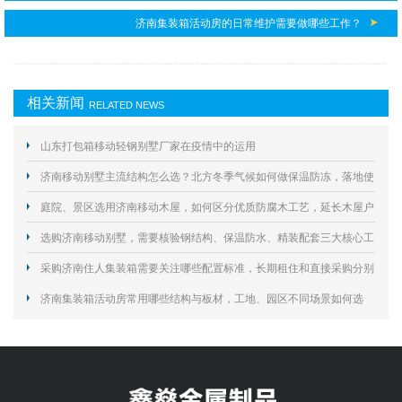
济南集装箱活动房的日常维护需要做哪些工作？
相关新闻
RELATED NEWS
山东打包箱移动轻钢别墅厂家在疫情中的运用
济南移动别墅主流结构怎么选？北方冬季气候如何做保温防冻，落地使
用要规避哪些合规与施工风险？
庭院、景区选用济南移动木屋，如何区分优质防腐木工艺，延长木屋户
外使用寿命？
选购济南移动别墅，需要核验钢结构、保温防水、精装配套三大核心工
艺规避居住隐患？
采购济南住人集装箱需要关注哪些配置标准，长期租住和直接采购分别
怎么选择？
济南集装箱活动房常用哪些结构与板材，工地、园区不同场景如何选
型？