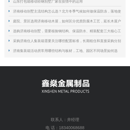
山东打包箱移动轻钢别墅厂家在疫情中的运用
济南移动别墅主流结构怎么选？北方冬季气候如何做保温防冻，落地使
用要规避哪些合规与施工风险？
庭院、景区选用济南移动木屋，如何区分优质防腐木工艺，延长木屋户
外使用寿命？
选购济南移动别墅，需要核验钢结构、保温防水、精装配套三大核心工
艺规避居住隐患？
采购济南住人集装箱需要关注哪些配置标准，长期租住和直接采购分别
怎么选择？
济南集装箱活动房常用哪些结构与板材，工地、园区不同场景如何选
型？
联系人：井经理
电 话：18340068688