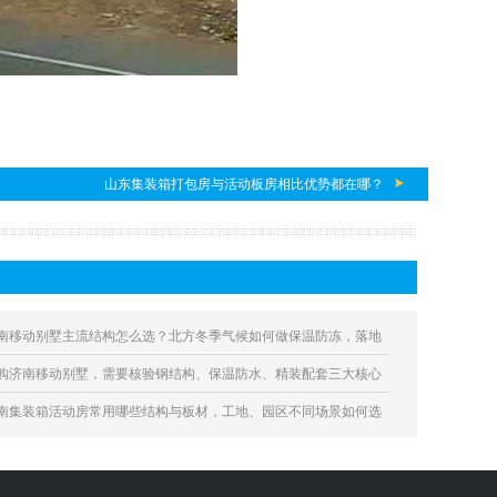
山东集装箱打包房与活动板房相比优势都在哪？
南移动别墅主流结构怎么选？北方冬季气候如何做保温防冻，落地
用要规避哪些合规与施工风险？
购济南移动别墅，需要核验钢结构、保温防水、精装配套三大核心
艺规避居住隐患？
南集装箱活动房常用哪些结构与板材，工地、园区不同场景如何选
？