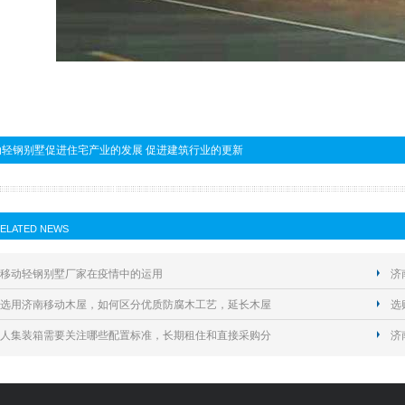
动轻钢别墅促进住宅产业的发展 促进建筑行业的更新
ELATED NEWS
移动轻钢别墅厂家在疫情中的运用
济
选用济南移动木屋，如何区分优质防腐木工艺，延长木屋
使
选
命？
人集装箱需要关注哪些配置标准，长期租住和直接采购分
工
济
？
型