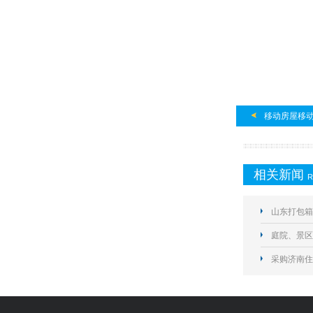
移动房屋移
相关新闻
R
山东打包箱
庭院、景区
户外使用寿
采购济南住
别怎么选择