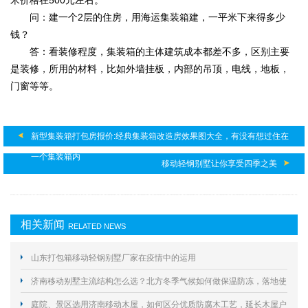
米价格在500元左右。
问：建一个2层的住房，用海运集装箱建，一平米下来得多少
钱？
答：看装修程度，集装箱的主体建筑成本都差不多，区别主要
是装修，所用的材料，比如外墙挂板，内部的吊顶，电线，地板，
门窗等等。
新型集装箱打包房报价:经典集装箱改造房效果图大全，有没有想过住在
一个集装箱内
移动轻钢别墅让你享受四季之美
相关新闻
RELATED NEWS
山东打包箱移动轻钢别墅厂家在疫情中的运用
济南移动别墅主流结构怎么选？北方冬季气候如何做保温防冻，落地使
用要规避哪些合规与施工风险？
庭院、景区选用济南移动木屋，如何区分优质防腐木工艺，延长木屋户