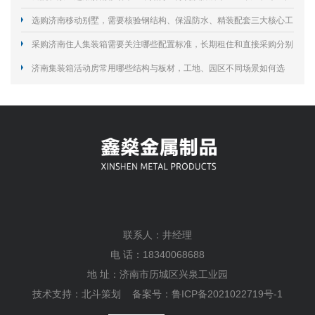
外使用寿命？
选购济南移动别墅，需要核验钢结构、保温防水、精装配套三大核心工
艺规避居住隐患？
采购济南住人集装箱需要关注哪些配置标准，长期租住和直接采购分别
怎么选择？
济南集装箱活动房常用哪些结构与板材，工地、园区不同场景如何选
型？
联系人：井经理
电 话：18340068688
地 址：济南市历城区兴泉工业园
技术支持：
北斗策划
备案号：
鲁ICP备2021022719号-1