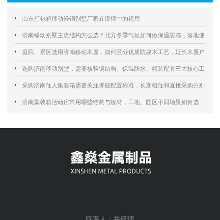
山东打包箱移动轻钢别墅厂家在疫情中的运用
济南移动别墅主流结构怎么选？北方冬季气候如何做保温防冻，落地使
用要规避哪些合规与施工风险？
庭院、景区选用济南移动木屋，如何区分优质防腐木工艺，延长木屋户
外使用寿命？
选购济南移动别墅，需要核验钢结构、保温防水、精装配套三大核心工
艺规避居住隐患？
采购济南住人集装箱需要关注哪些配置标准，长期租住和直接采购分别
怎么选择？
济南集装箱活动房常用哪些结构与板材，工地、园区不同场景如何选
型？
联系人：井经理