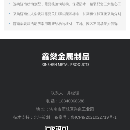
外使用寿命？
选购济南移动别墅，需要核验钢结构、保温防水、精装配套三大核心工
艺规避居住隐患？
采购济南住人集装箱需要关注哪些配置标准，长期租住和直接采购分别
怎么选择？
济南集装箱活动房常用哪些结构与板材，工地、园区不同场景如何选
型？
联系人：井经理
电 话：18340068688
地 址：济南市历城区兴泉工业园
技术支持：
北斗策划
备案号：
鲁ICP备2021022719号-1