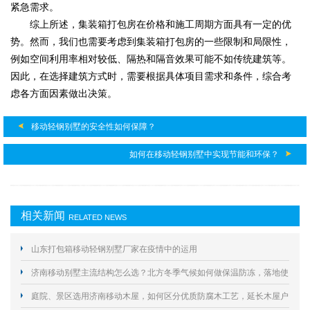
紧急需求。
综上所述，集装箱打包房在价格和施工周期方面具有一定的优
势。然而，我们也需要考虑到集装箱打包房的一些限制和局限性，
例如空间利用率相对较低、隔热和隔音效果可能不如传统建筑等。
因此，在选择建筑方式时，需要根据具体项目需求和条件，综合考
虑各方面因素做出决策。
移动轻钢别墅的安全性如何保障？
如何在移动轻钢别墅中实现节能和环保？
相关新闻
RELATED NEWS
山东打包箱移动轻钢别墅厂家在疫情中的运用
济南移动别墅主流结构怎么选？北方冬季气候如何做保温防冻，落地使
用要规避哪些合规与施工风险？
庭院、景区选用济南移动木屋，如何区分优质防腐木工艺，延长木屋户