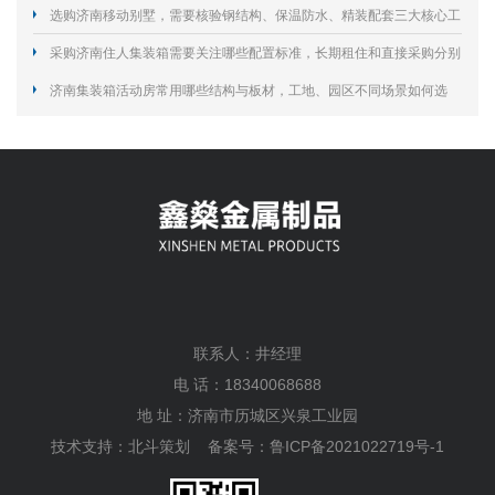
外使用寿命？
选购济南移动别墅，需要核验钢结构、保温防水、精装配套三大核心工
艺规避居住隐患？
采购济南住人集装箱需要关注哪些配置标准，长期租住和直接采购分别
怎么选择？
济南集装箱活动房常用哪些结构与板材，工地、园区不同场景如何选
型？
联系人：井经理
电 话：18340068688
地 址：济南市历城区兴泉工业园
技术支持：
北斗策划
备案号：
鲁ICP备2021022719号-1